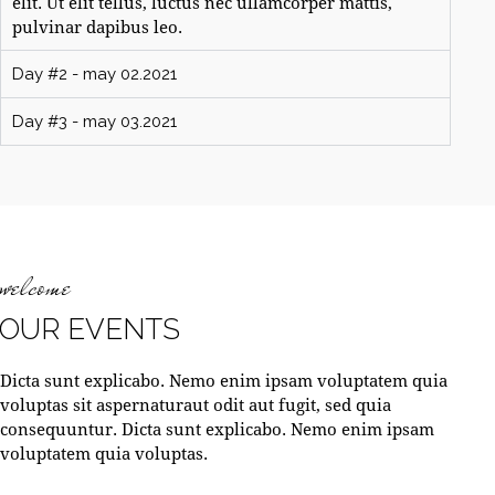
elit. Ut elit tellus, luctus nec ullamcorper mattis,
pulvinar dapibus leo.
Day #2 - may 02.2021
Day #3 - may 03.2021
welcome
OUR EVENTS
Dicta sunt explicabo. Nemo enim ipsam voluptatem quia
voluptas sit aspernaturaut odit aut fugit, sed quia
consequuntur. Dicta sunt explicabo. Nemo enim ipsam
voluptatem quia voluptas.