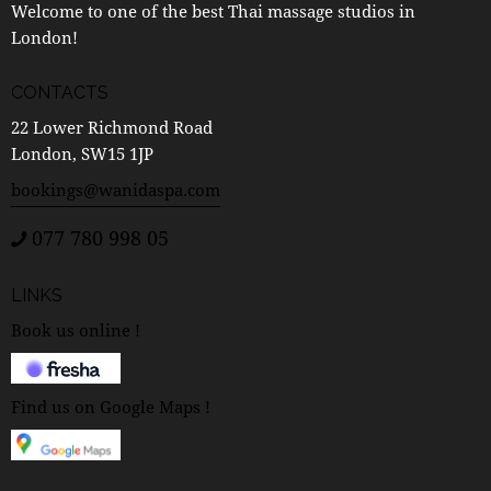
Welcome to one of the best Thai massage studios in
London!
CONTACTS
22 Lower Richmond Road
London, SW15 1JP
bookings@wanidaspa.com
077 780 998 05
LINKS
Book us online !
Find us on Google Maps !