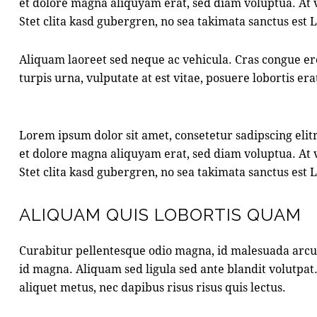
et dolore magna aliquyam erat, sed diam voluptua. At v
Stet clita kasd gubergren, no sea takimata sanctus est
Aliquam laoreet sed neque ac vehicula. Cras congue er
turpis urna, vulputate at est vitae, posuere lobortis era
Lorem ipsum dolor sit amet, consetetur sadipscing eli
et dolore magna aliquyam erat, sed diam voluptua. At v
Stet clita kasd gubergren, no sea takimata sanctus est
ALIQUAM QUIS LOBORTIS QUAM
Curabitur pellentesque odio magna, id malesuada arc
id magna. Aliquam sed ligula sed ante blandit volutpat.
aliquet metus, nec dapibus risus risus quis lectus.