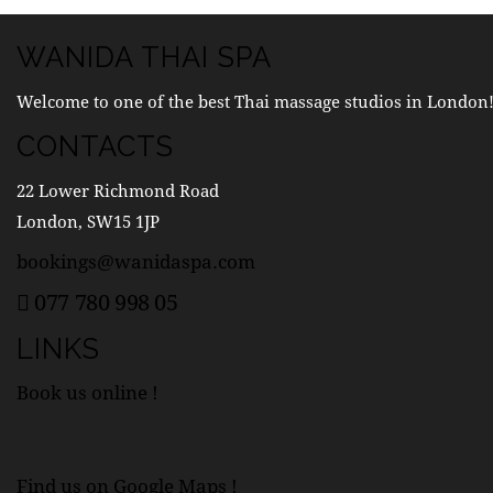
WANIDA THAI SPA
Welcome to one of the best Thai massage studios in London
CONTACTS
22 Lower Richmond Road
London, SW15 1JP
bookings@wanidaspa.com
077 780 998 05
LINKS
Book us online !
Find us on Google Maps !