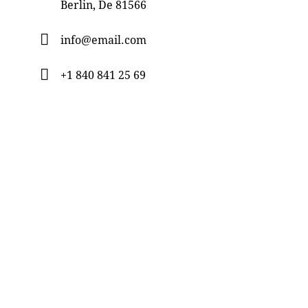
Berlin, De 81566
info@email.com
+1 840 841 25 69