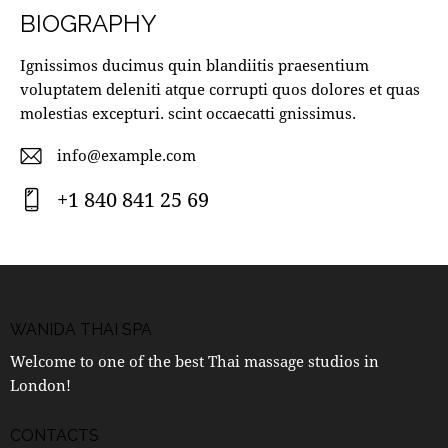
BIOGRAPHY
Ignissimos ducimus quin blandiitis praesentium
voluptatem deleniti atque corrupti quos dolores et quas
molestias excepturi. scint occaecatti gnissimus.
info@example.com
E-
+1 840 841 25 69
m
Ph
ail
on
:
e:
WANIDA THAI SPA
Welcome to one of the best Thai massage studios in
London!
CONTACTS