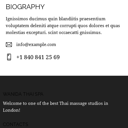
BIOGRAPHY
Ignissimos ducimus quin blandiitis praesentium
voluptatem deleniti atque corrupti quos dolores et quas
molestias excepturi. scint occaecatti gnissimus.
info@example.com
E-
+1 840 841 25 69
m
Ph
ail
on
:
e:
WANIDA THAI SPA
Welcome to one of the best Thai massage studios in
London!
CONTACTS