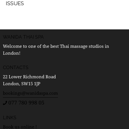
ISSUES
WANIDA THAI SPA
Welcome to one of the best Thai massage studios in
London!
CONTACTS
22 Lower Richmond Road
London, SW15 1JP
bookings@wanidaspa.com
077 780 998 05
LINKS
Book us online !