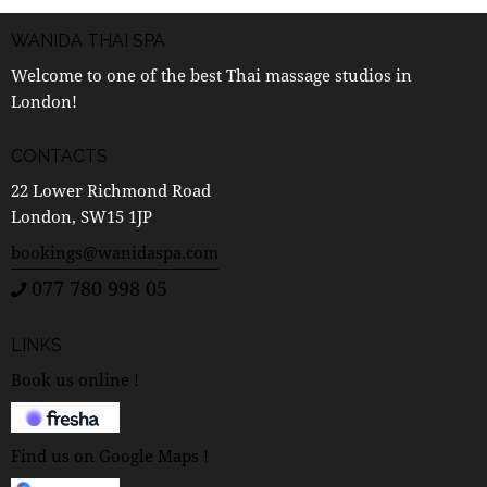
WANIDA THAI SPA
Welcome to one of the best Thai massage studios in
London!
CONTACTS
22 Lower Richmond Road
London, SW15 1JP
bookings@wanidaspa.com
077 780 998 05
LINKS
Book us online !
Find us on Google Maps !