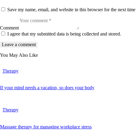
B
y
Save my name, email, and website in this browser for the next tim
K
e
v
i
Comment
n
I agree that my submitted data is being collected and stored.
S
m
i
t
h
You May Also Like
Therapy
If your mind needs a vacation, so does your body
Therapy
Massage therapy for managing workplace stress