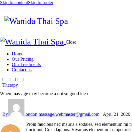
Skip to content
Skip to footer
Close
Home
Our Pricing
Our Treatments
Contact us
Therapy
When massage may become a not so good idea
By
london.massage.webmaster@gmail.com
April 21, 2020
Proin faucibus nec mauris a sodales, sed elementum mi tin
tincidunt. Cras dapibus. Vivamus elementum semper nisi. A