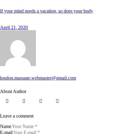
n
o
If your mind needs a vacation, so does your body
s
e
a
s
April 21, 2020
a
n
c
t
u
s
e
s
t
l
a
london.massage.webmaster@gmail.com
b
o
r
About Author
e
e
t
d
o
Leave a comment
l
o
r
Name
e
E-mail
.