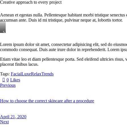
Creative approach to every project
Aenean et egestas nulla. Pellentesque habitant morbi tristique senectus 
accumsan ante. Duis id mi tristique, pulvinar neque at, lobortis tortor.
S
t
e
Lorem ipsum dolor sit amet, consectetur adipisicing elit, sed do eiusmo
t
commodo consequat. Duis aute irure dolor in reprehenderit. Lorem ipsum
c
l
i
Etiam vitae leo et diam pellentesque porta. Sed eleifend ultricies risu
t
placerat finibus lacus.
a
k
Tags:
Facial
Luxe
Relax
Trends
a
s
0
Likes
d
Previous
g
u
b
e
How to choose the correct skincare after a procedure
r
g
r
April 21, 2020
e
Next
n
,