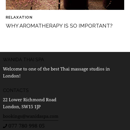
RELAXATION
WHY AROMATHERAPY IS SO IMPORTANT?
WANIDA THAI SPA
Welcome to one of the best Thai massage studios in
London!
CONTACTS
22 Lower Richmond Road
London, SW15 1JP
bookings@wanidaspa.com
077 780 998 05